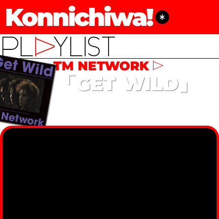
Konnichiwa!
TM NETWORK
「GET WILD」