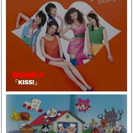
BUMP.Y
「KISS!」