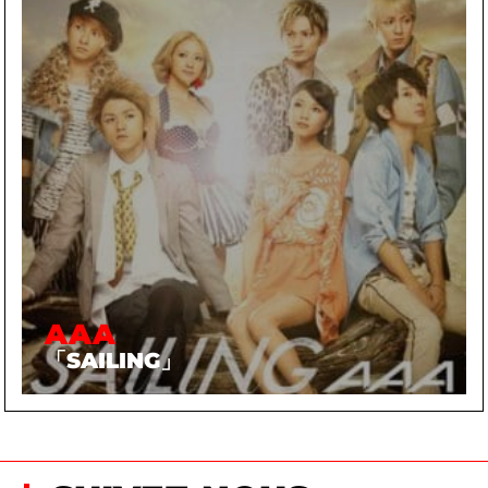
AAA
「SAILING」