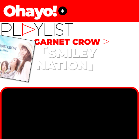
Ohayo!
GARNET CROW
「SMILEY
NATION」