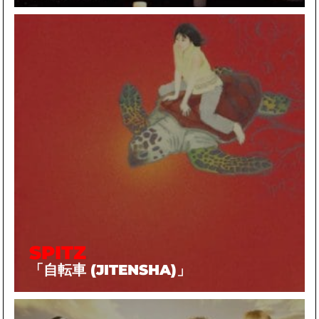
SPITZ
「自転車 (JITENSHA)」