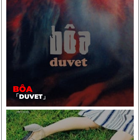
BÔA
「DUVET」