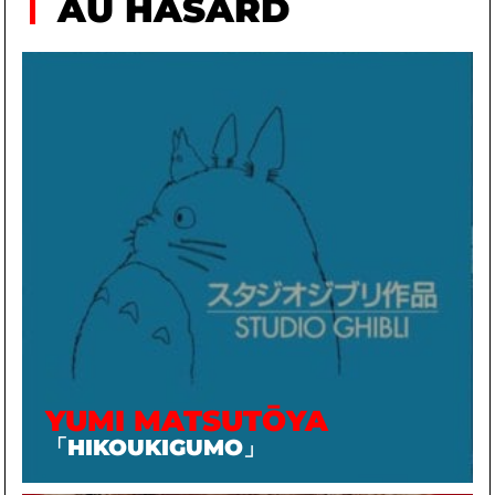
AU HASARD
YUMI MATSUTŌYA
「HIKOUKIGUMO」