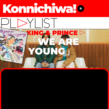
Konnichiwa!
KING & PRINCE
「WE ARE
YOUNG」