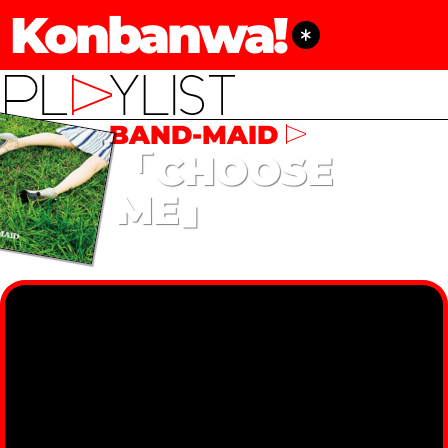
Konbanwa!
BAND-MAID
「CHOOSE
ME」