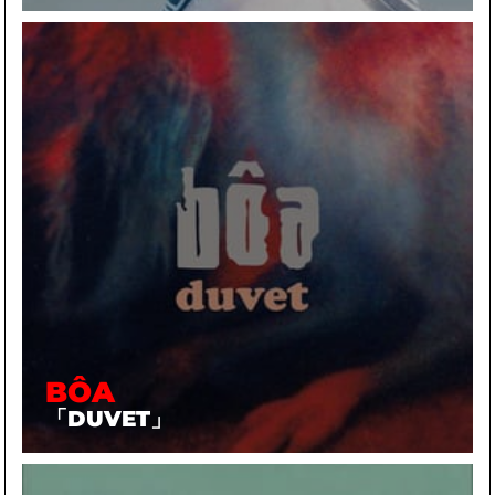
BÔA
「DUVET」