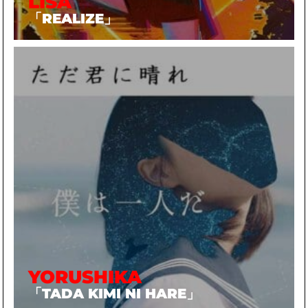
LISA
「REALIZE」
YORUSHIKA
「TADA KIMI NI HARE」