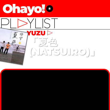
Ohayo!
YUZU
「夏色
(NATSUIRO)」