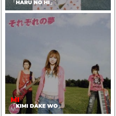
「HARU NO HI」
MI
「KIMI DAKE WO」