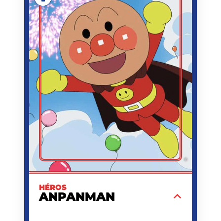
ANPANMAN
PRÉNOM
TAKASHI YANASE
CRÉATEUR
LIVRE POUR ENFANTS
PREMIÈRE
ANPANMAN (ALBUM
APPARITION
ILLUSTRÉ)
1973/10/01
DATE
D'APPARITION
SUPER-HÉROS,
ACTIVITÉ
PROTECTEUR DES
FAIBLES ET DES
AFFAMÉS
Super-héros au cœur d'or dont la tête est
un petit pain brioché fourré à la pâte de
haricots rouges, qu'il n'hésite pas à
partager avec ceux qui ont faim.
©
EN SAVOIR PLUS
HÉROS
ANPANMAN