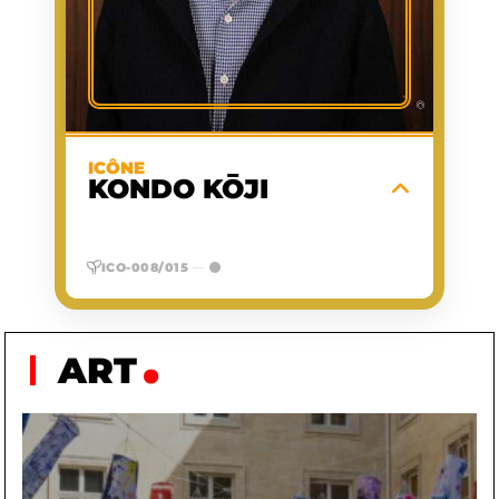
O
GROUPE
SANGUIN
Compositeur de légende de chez
Nintendo, il a façonné l'histoire de la pop
©
culture en signant les thèmes musicaux
universels, immersifs et intemporels des
The Legend of
et
Super Mario
sagas
ICÔNE
.
Zelda
KONDO KŌJI
EN SAVOIR PLUS
ICO-008/015
—
ART