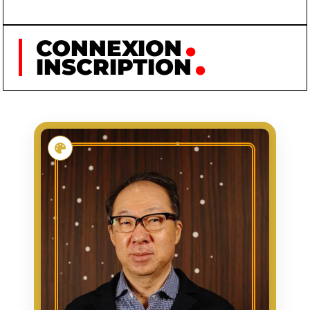
CONNEXION
INSCRIPTION
KONDO KŌJI
KONDŌ
NOM
KŌJI
PRÉNOM
1961/08/13
NAISSANCE
COMPOSITION DE LA
PREMIÈRE
BANDE-SON DU JEU
APPARITION
D'ARCADE PUNCH-OUT!!
1984/02/01
DATE
D'APPARITION
COMPOSITEUR DE
ACTIVITÉ
MUSIQUE DE JEUX
VIDÉO, SOUND
DESIGNER