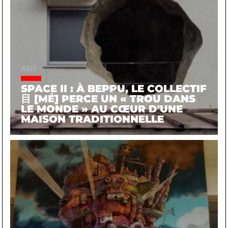
ART
SPACE II : À BEPPU, LE COLLECTIF
目 [MÉ] PERCE UN « TROU DANS
LE MONDE » AU CŒUR D'UNE
MAISON TRADITIONNELLE