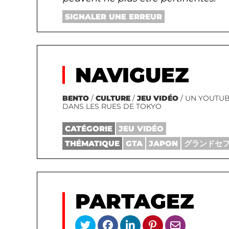
SIGNALER UNE ERREUR
NAVIGUEZ
BENTO
/
CULTURE
/
JEU VIDÉO
/ UN YOUTUB
DANS LES RUES DE TOKYO
CATÉGORIE
JEU VIDÉO
THÉMATIQUE
GTA
JAPON
グランドセ
PARTAGEZ