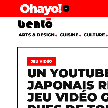
Ohayo!
ARTS & DESIGN
CUISINE
CULTURE
JEU VIDÉO
UN YOUTUB
JAPONAIS R
JEU VIDÉO 