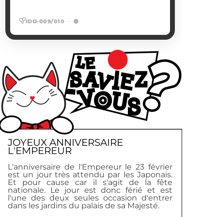
) et une
Ready Steady Go
,
Driver's High
(
présence scénique spectaculaire,
IDO-009/010
—
devenant en 2012 le tout premier groupe
japonais à se produire en tête d'affiche au
mythique Madison Square Garden de
New York.
EN SAVOIR PLUS
JOYEUX ANNIVERSAIRE
L'EMPEREUR
L'anniversaire de l'Empereur le 23 février
est un jour très attendu par les Japonais.
Et pour cause car il s'agit de la fête
nationale. Le jour est donc férié et est
l'une des deux seules occasion d'entrer
dans les jardins du palais de sa Majesté.