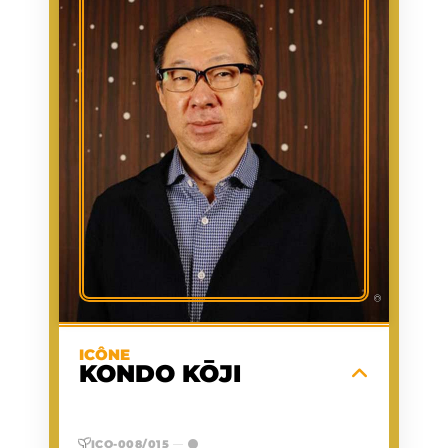
KONDŌ
NOM
KŌJI
PRÉNOM
1961/08/13
NAISSANCE
COMPOSITION DE LA
PREMIÈRE
BANDE-SON DU JEU
APPARITION
D'ARCADE PUNCH-OUT!!
1984/02/01
DATE
D'APPARITION
COMPOSITEUR DE
ACTIVITÉ
MUSIQUE DE JEUX
VIDÉO, SOUND
DESIGNER
O
GROUPE
SANGUIN
Compositeur de légende de chez
Nintendo, il a façonné l'histoire de la pop
©
culture en signant les thèmes musicaux
universels, immersifs et intemporels des
The Legend of
et
Super Mario
sagas
ICÔNE
.
Zelda
KONDO KŌJI
EN SAVOIR PLUS
ICO-008/015
—