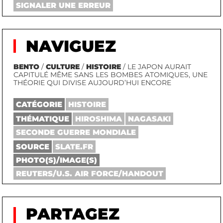
SIGNALER UNE ERREUR
NAVIGUEZ
BENTO
/
CULTURE
/
HISTOIRE
/ LE JAPON AURAIT
CAPITULÉ MÊME SANS LES BOMBES ATOMIQUES, UNE
THÉORIE QUI DIVISE AUJOURD’HUI ENCORE
CATÉGORIE
HISTOIRE
THÉMATIQUE
HIROSHIMA
NAGASAKI
SECONDE GUERRE MONDIALE
SOURCE
SLATE.FR
PHOTO(S)/IMAGE(S)
REUTERS/U.S. AIR FORCE/HANDOUT
PARTAGEZ