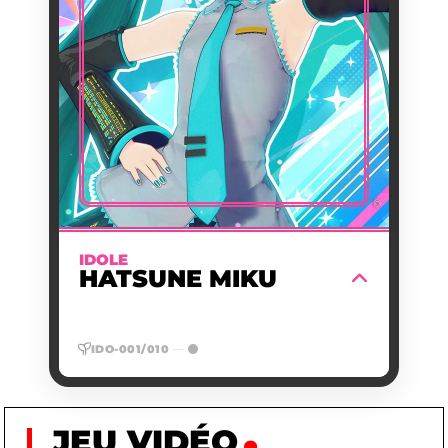
2007/08/31
NAISSANCE
LOGICIEL VOCALOID2
PREMIÈRE
HATSUNE MIKU
APPARITION
2007/08/31
DATE
D'APPARITION
CHANTEUSE VIRTUELLE,
ACTIVITÉ
IDOLE POP ANDROÏDE
1,58 M
TAILLE
Idole virtuelle aux longues couettes
turquoise dont la voix synthétique et
l'énergie numérique captivent les scènes
©
du monde entier.
EN SAVOIR PLUS
IDOLE
HATSUNE MIKU
IDO-001/010
—
JEU VIDÉO