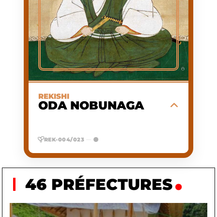
D'APPARITION
DAIMYO (SEIGNEUR DE
ACTIVITÉ
GUERRE), PREMIER DES
TROIS GRANDS
UNIFICATEURS DU
JAPON
1,66 M
TAILLE
Seigneur de guerre brillant, impitoyable
©
et visionnaire qui a brisé l'ordre féodal
ancien pour engager le Japon sur la voie
de l'unification.
REKISHI
ODA NOBUNAGA
EN SAVOIR PLUS
REK-004/023
—
46 PRÉFECTURES