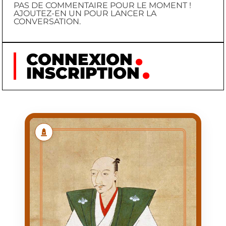
PAS DE COMMENTAIRE POUR LE MOMENT !
AJOUTEZ-EN UN POUR LANCER LA
CONVERSATION.
CONNEXION
INSCRIPTION
ODA NOBUNAGA
ODA
NOM
NOBUNAGA
PRÉNOM
1534/06/23
NAISSANCE
1582/06/21
MORT
NAISSANCE AU
PREMIÈRE
CHÂTEAU DE SHŌBATA
APPARITION
(OU D'NAGOYA)
1534/06/23
DATE